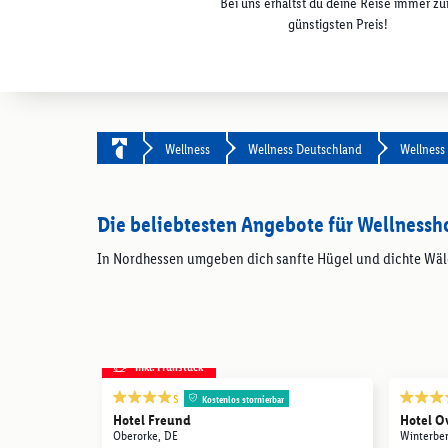
Bei uns erhältst du deine Reise immer z
günstigsten Preis!
Wellness
Wellness Deutschland
Wellness
Die beliebtesten Angebote für Wellnessh
In Nordhessen umgeben dich sanfte Hügel und dichte Wälde
inkl. Frühstück
s
Kostenlos stornierbar
Hotel Freund
Hotel O
Oberorke, DE
Winterbe