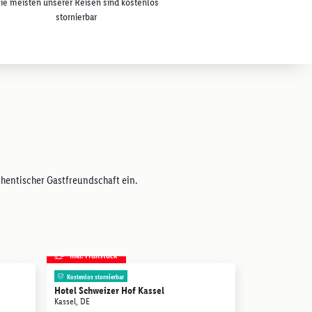
ie meisten unserer Reisen sind kostenlos
stornierbar
hentischer Gastfreundschaft ein.
inkl. Frühstück
inkl. Frühstü
s
Kostenlos stornierbar
Hotel Schweizer Hof Kassel
Schlosshotel 
Kassel, DE
Conference &