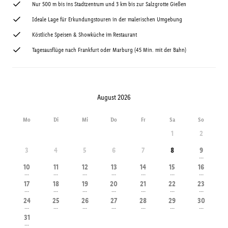
Nur 500 m bis ins Stadtzentrum und 3 km bis zur Salzgrotte Gießen
Ideale Lage für Erkundungstouren in der malerischen Umgebung
Köstliche Speisen & Showküche im Restaurant
Tagesausflüge nach Frankfurt oder Marburg (45 Min. mit der Bahn)
August 2026
Mo
Di
Mi
Do
Fr
Sa
So
1
2
3
4
5
6
7
8
9
---
10
11
12
13
14
15
16
---
---
---
---
---
---
---
17
18
19
20
21
22
23
---
---
---
---
---
---
---
24
25
26
27
28
29
30
---
---
---
---
---
---
---
31
---