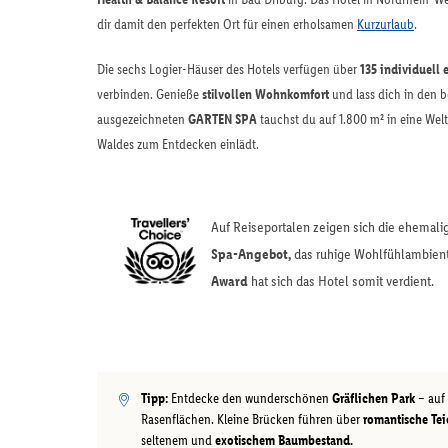
dir damit den perfekten Ort für einen erholsamen
Kurzurlaub
.
Die sechs Logier-Häuser des Hotels verfügen über
135 individuell 
verbinden. Genieße
stilvollen Wohnkomfort
und lass dich in den b
ausgezeichneten
GARTEN SPA
tauchst du auf 1.800 m² in eine Wel
Waldes zum Entdecken einlädt.
Auf Reiseportalen zeigen sich die ehemali
Spa-Angebot,
das ruhige Wohlfühlambiente
Award
hat sich das Hotel somit verdient.
Tipp:
Entdecke den wunderschönen
Gräflichen Park
– auf
Rasenflächen. Kleine Brücken führen über
romantische Te
seltenem und
exotischem Baumbestand.