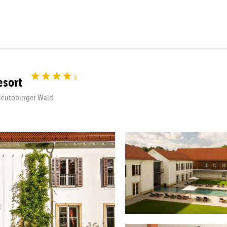
s
esort
 Teutoburger Wald