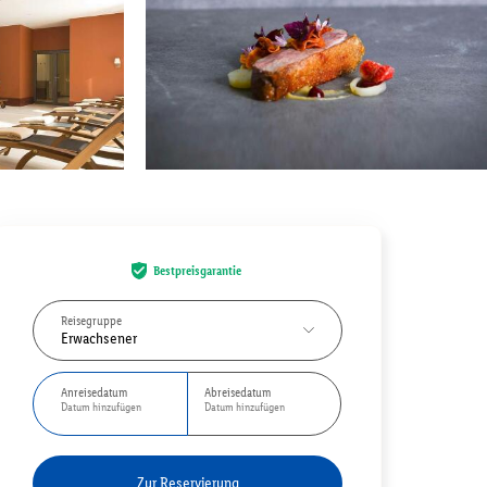
Bestpreisgarantie
Reisegruppe
Erwachsener
Anreisedatum
Abreisedatum
Datum hinzufügen
Datum hinzufügen
Zur Reservierung