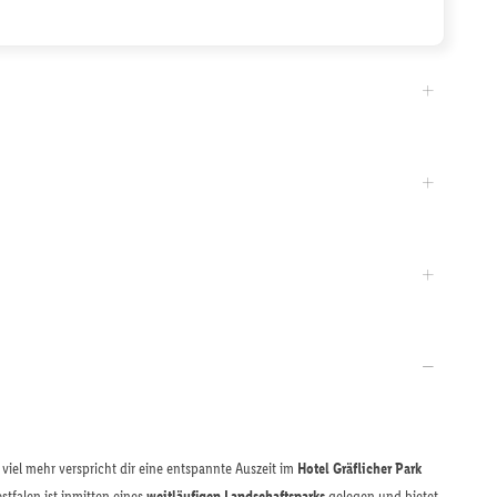
el mehr verspricht dir eine entspannte Auszeit im
Hotel Gräflicher Park
tfalen ist inmitten eines
weitläufigen Landschaftsparks
gelegen und bietet