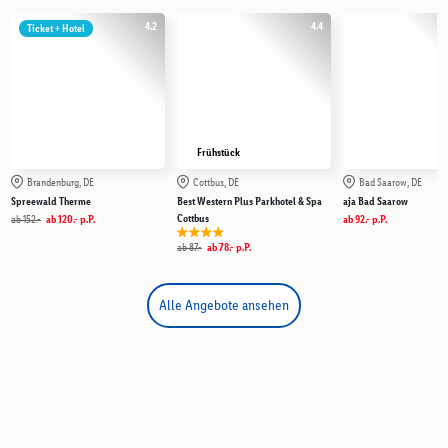
4.2
4.4
Ticket + Hotel
Frühstück
Brandenburg, DE
Cottbus, DE
Bad Saarow, DE
Spreewald Therme
Best Western Plus Parkhotel & Spa
aja Bad Saarow
Cottbus
ab
152.-
ab
120.-
p.P.
ab
92.-
p.P.
ab
87.-
ab
78.-
p.P.
Alle Angebote ansehen