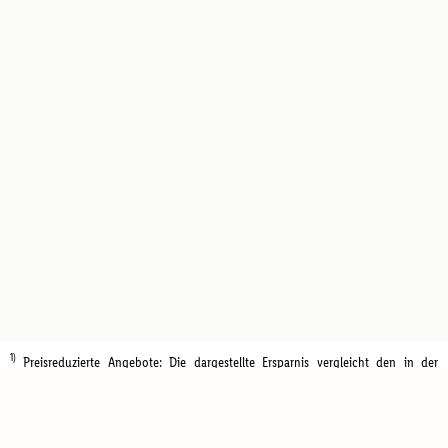
1)
Preisreduzierte Angebote: Die dargestellte Ersparnis vergleicht den in der
aktuellen Aktion beworbenen Preis mit dem Standardpreis des Produktes in den
letzten 30 Tagen vor Aktionsbeginn.