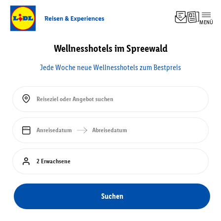
MENÜ
Top-
Angebo
Wellnesshotels im Spreewald
Experi
Hotel
Jede Woche neue Wellnesshotels zum Bestpreis
Pausch
Kreuzf
Rundre
Reiseziel oder Angebot suchen
Famili
Anreisedatum
Abreisedatum
2 Erwachsene
Suchen