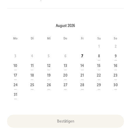
August 2026
Mo
Di
Mi
Do
Fr
Sa
So
1
2
3
4
5
6
7
8
9
---
---
10
11
12
13
14
15
16
---
---
---
---
---
---
---
17
18
19
20
21
22
23
---
---
---
---
---
---
---
24
25
26
27
28
29
30
---
---
---
---
---
---
---
31
---
Bestätigen