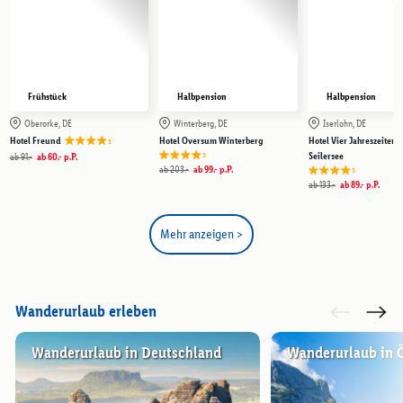
Frühstück
Halbpension
Halbpension
Oberorke, DE
Winterberg, DE
Iserlohn, DE
s
Hotel Freund
Hotel Oversum Winterberg
Hotel Vier Jahreszeiten 
s
Seilersee
ab
91.-
ab
60.-
p.P.
ab
203.-
ab
99.-
p.P.
s
ab
133.-
ab
89.-
p.P.
Mehr anzeigen >
Wanderurlaub erleben
Wanderurlaub in Deutschland
Wanderurlaub in Ö