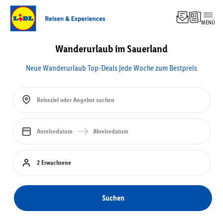
MENÜ
Top-
Angebo
Wanderurlaub im Sauerland
Experi
Hotel
Neue Wanderurlaub Top-Deals jede Woche zum Bestpreis
Pausch
Kreuzf
Rundre
Reiseziel oder Angebot suchen
Famili
Anreisedatum
Abreisedatum
2 Erwachsene
Suchen