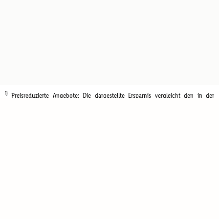
1)
Preisreduzierte Angebote: Die dargestellte Ersparnis vergleicht den in der
aktuellen Aktion beworbenen Preis mit dem Standardpreis des Produktes in den
letzten 30 Tagen vor Aktionsbeginn.
Kontakt
FAQ
Newsletter