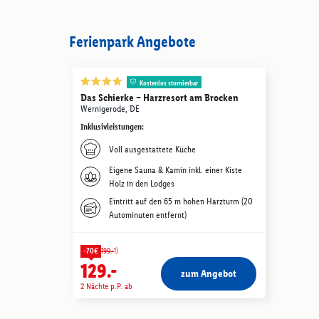
Ferienpark Angebote
Kostenlos stornierbar
Das Schierke – Harzresort am Brocken
Wernigerode, DE
Inklusivleistungen
:
Voll ausgestattete Küche
Eigene Sauna & Kamin inkl. einer Kiste
Holz in den Lodges
Eintritt auf den 65 m hohen Harzturm (20
Autominuten entfernt)
1)
-70€
199.-
129.-
zum Angebot
2 Nächte p.P. ab