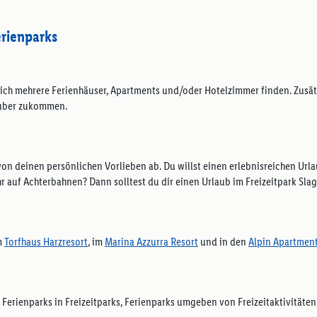
rienparks
sich mehrere Ferienhäuser, Apartments und/oder Hotelzimmer finden. Zusätz
lauber zukommen.
h von deinen persönlichen Vorlieben ab. Du willst einen erlebnisreichen Ur
hr auf Achterbahnen? Dann solltest du dir einen Urlaub im Freizeitpark Sla
m
Torfhaus Harzresort
, im
Marina Azzurra Resort
und in den
Alpin Apartmen
 Ferienparks in Freizeitparks, Ferienparks umgeben von Freizeitaktivitäten