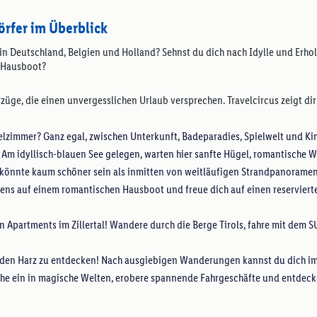
örfer im Überblick
cs in Deutschland, Belgien und Holland? Sehnst du dich nach Idylle und Er
 Hausboot?
rzüge, die einen unvergesslichen Urlaub versprechen. Travelcircus zeigt di
lzimmer? Ganz egal, zwischen Unterkunft, Badeparadies, Spielwelt und Ki
 Am idyllisch-blauen See gelegen, warten hier sanfte Hügel, romantische 
 könnte kaum schöner sein als inmitten von weitläufigen Strandpanorame
iens auf einem romantischen Hausboot und freue dich auf einen reserviert
n Apartments im Zillertal! Wandere durch die Berge Tirols, fahre mit dem 
den Harz zu entdecken! Nach ausgiebigen Wanderungen kannst du dich i
he ein in magische Welten, erobere spannende Fahrgeschäfte und entdeck