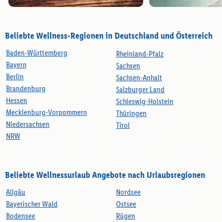
Beliebte Wellness-Regionen in Deutschland und Österreich
Baden-Württemberg
Rheinland-Pfalz
Bayern
Sachsen
Berlin
Sachsen-Anhalt
Brandenburg
Salzburger Land
Hessen
Schleswig-Holstein
Mecklenburg-Vorpommern
Thüringen
Niedersachsen
Tirol
NRW
Beliebte Wellnessurlaub Angebote nach Urlaubsregionen
Allgäu
Nordsee
Bayerischer Wald
Ostsee
Bodensee
Rügen