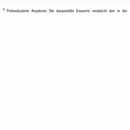
1)
Preisreduzierte Angebote: Die dargestellte Ersparnis vergleicht den in der
aktuellen Aktion beworbenen Preis mit dem Standardpreis des Produktes in den
letzten 30 Tagen vor Aktionsbeginn.
Kontakt
FAQ
Newsletter
Impressum
Vermittlungsbedingungen
AGB Reiseveranstalter
Cookie-Bestimmungen
Datenschutzhinweise
Diese Webseite wird von Travelcircus betrieben.