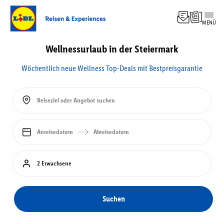
MENÜ
Top-
Angebo
Wellnessurlaub in der Steiermark
Experi
Hotel
Wöchentlich neue Wellness Top-Deals mit Bestpreisgarantie
Pausch
Kreuzf
Rundre
Reiseziel oder Angebot suchen
Famili
Anreisedatum
Abreisedatum
2 Erwachsene
Suchen