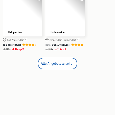
Halbpension
Halbpension
Bad Waltersdorf, AT
Jennersdorf – Loipersdorf, AT
s
Spa Resort Styria
Hotel Das SONNREICH
ab
198.-
ab
134.-
p.P.
ab
185.-
ab
115.-
p.P.
Alle Angebote ansehen