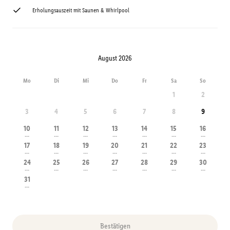
Erholungsauszeit mit Saunen & Whirlpool
August 2026
Mo
Di
Mi
Do
Fr
Sa
So
1
2
3
4
5
6
7
8
9
10
11
12
13
14
15
16
---
---
---
---
---
---
---
17
18
19
20
21
22
23
---
---
---
---
---
---
---
24
25
26
27
28
29
30
---
---
---
---
---
---
---
31
---
Bestätigen