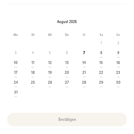
August 2026
Mo
Di
Mi
Do
Fr
Sa
So
1
2
3
4
5
6
7
8
9
---
---
10
11
12
13
14
15
16
---
---
---
---
---
---
---
17
18
19
20
21
22
23
---
---
---
---
---
---
---
24
25
26
27
28
29
30
---
---
---
---
---
---
---
31
---
Bestätigen