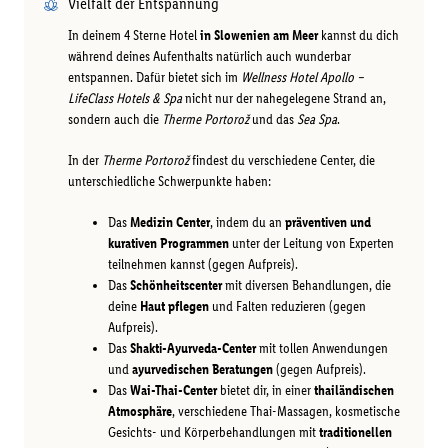
Vielfalt der Entspannung
In deinem 4 Sterne Hotel
in Slowenien am Meer
kannst du dich
während deines Aufenthalts natürlich auch wunderbar
entspannen. Dafür bietet sich im
Wellness Hotel Apollo –
LifeClass Hotels & Spa
nicht nur der nahegelegene Strand an,
sondern auch die
Therme Portorož
und das
Sea Spa
.
In der
Therme Portorož
findest du verschiedene Center, die
unterschiedliche Schwerpunkte haben:
Das
Medizin Center
, indem du an
präventiven und
kurativen Programmen
unter der Leitung von Experten
teilnehmen kannst (gegen Aufpreis).
Das
Schönheitscenter
mit diversen Behandlungen, die
deine
Haut pflegen
und Falten reduzieren (gegen
Aufpreis).
Das
Shakti-Ayurveda-Center
mit tollen Anwendungen
und
ayurvedischen Beratungen
(gegen Aufpreis).
Das
Wai-Thai-Center
bietet dir, in einer
thailändischen
Atmosphäre
, verschiedene Thai-Massagen, kosmetische
Gesichts- und Körperbehandlungen mit
traditionellen