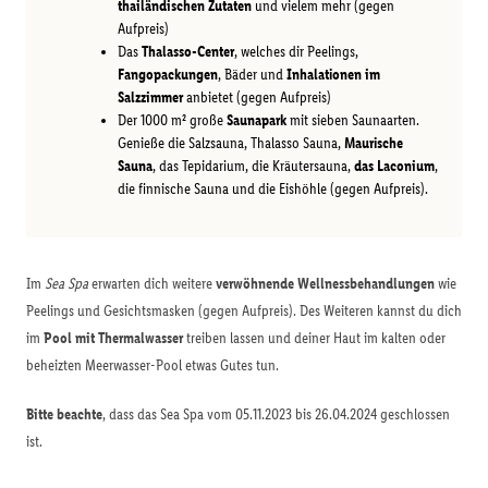
thailändischen Zutaten
und vielem mehr (gegen
Aufpreis)
Das
Thalasso-Center
, welches dir Peelings,
Fangopackungen
, Bäder und
Inhalationen im
Salzzimmer
anbietet (gegen Aufpreis)
Der 1000 m² große
Saunapark
mit sieben Saunaarten.
Genieße die Salzsauna, Thalasso Sauna,
Maurische
Sauna
, das Tepidarium, die Kräutersauna,
das Laconium
,
die finnische Sauna und die Eishöhle (gegen Aufpreis).
Im
Sea Spa
erwarten dich weitere
verwöhnende Wellnessbehandlungen
wie
Peelings und Gesichtsmasken (gegen Aufpreis). Des Weiteren kannst du dich
im
Pool mit Thermalwasser
treiben lassen und deiner Haut im kalten oder
beheizten Meerwasser-Pool etwas Gutes tun.
Bitte beachte
, dass das Sea Spa vom 05.11.2023 bis 26.04.2024 geschlossen
ist.