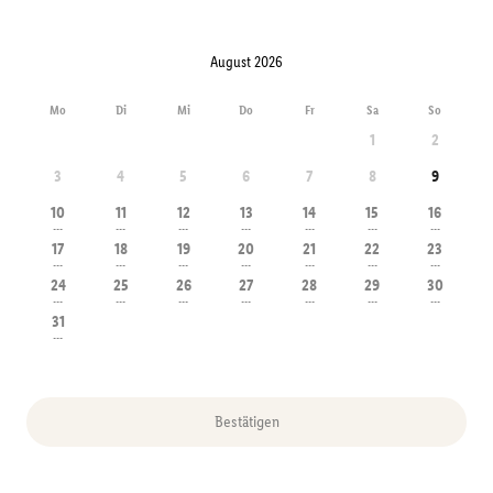
August 2026
Mo
Di
Mi
Do
Fr
Sa
So
1
2
3
4
5
6
7
8
9
10
11
12
13
14
15
16
---
---
---
---
---
---
---
17
18
19
20
21
22
23
---
---
---
---
---
---
---
24
25
26
27
28
29
30
---
---
---
---
---
---
---
31
---
Bestätigen