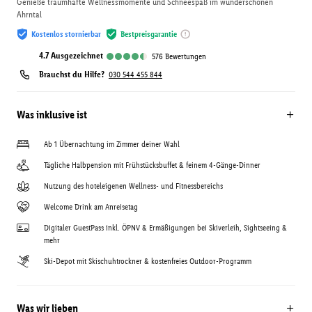
Genieße traumhafte Wellnessmomente und Schneespaß im wunderschönen
Ahrntal
Kostenlos stornierbar
Bestpreisgarantie
4.7
ausgezeichnet
576
Bewertungen
Brauchst du Hilfe?
030 544 455 844
Was inklusive ist
Ab 1 Übernachtung im Zimmer deiner Wahl
Tägliche Halbpension mit Frühstücksbuffet & feinem 4-Gänge-Dinner
Nutzung des hoteleigenen Wellness- und Fitnessbereichs
Welcome Drink am Anreisetag
Digitaler GuestPass inkl. ÖPNV & Ermäßigungen bei Skiverleih, Sightseeing &
mehr
Ski-Depot mit Skischuhtrockner & kostenfreies Outdoor-Programm
Was wir lieben