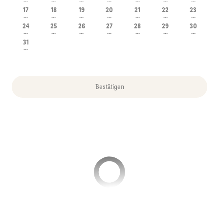
---
---
---
---
---
---
---
17
18
19
20
21
22
23
---
---
---
---
---
---
---
24
25
26
27
28
29
30
---
---
---
---
---
---
---
31
---
Bestätigen