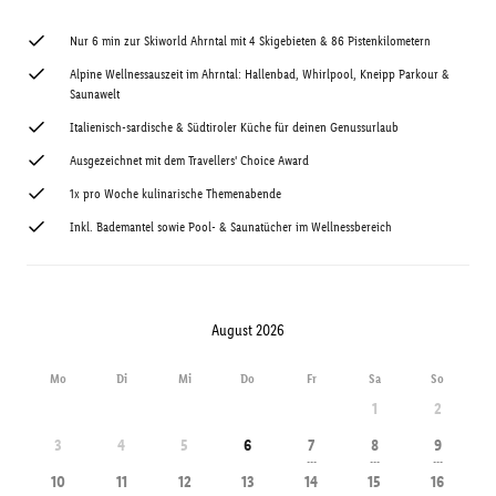
Nur 6 min zur Skiworld Ahrntal mit 4 Skigebieten & 86 Pistenkilometern
Alpine Wellnessauszeit im Ahrntal: Hallenbad, Whirlpool, Kneipp Parkour &
Saunawelt
Italienisch-sardische & Südtiroler Küche für deinen Genussurlaub
Ausgezeichnet mit dem Travellers' Choice Award
1x pro Woche kulinarische Themenabende
Inkl. Bademantel sowie Pool- & Saunatücher im Wellnessbereich
August 2026
Mo
Di
Mi
Do
Fr
Sa
So
1
2
3
4
5
6
7
8
9
---
---
---
10
11
12
13
14
15
16