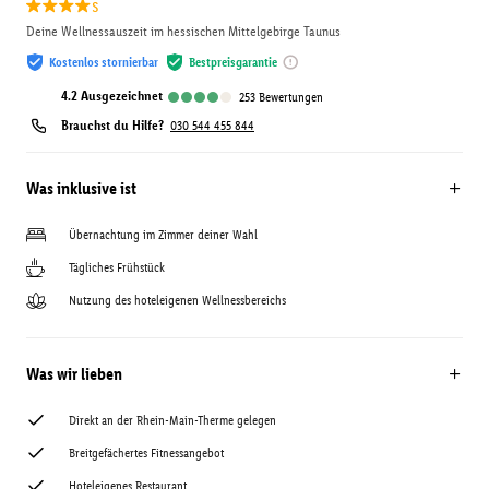
s
Deine Wellnessauszeit im hessischen Mittelgebirge Taunus
Kostenlos stornierbar
Bestpreisgarantie
4.2
ausgezeichnet
253
Bewertungen
Brauchst du Hilfe?
030 544 455 844
Was inklusive ist
Übernachtung im Zimmer deiner Wahl
Tägliches Frühstück
Nutzung des hoteleigenen Wellnessbereichs
Was wir lieben
Direkt an der Rhein-Main-Therme gelegen
Breitgefächertes Fitnessangebot
Hoteleigenes Restaurant