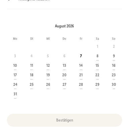
August 2026
Mo
Di
Mi
Do
Fr
Sa
So
1
2
3
4
5
6
7
8
9
---
---
10
11
12
13
14
15
16
---
---
---
---
---
---
---
17
18
19
20
21
22
23
---
---
---
---
---
---
---
24
25
26
27
28
29
30
---
---
---
---
---
---
---
31
---
Bestätigen