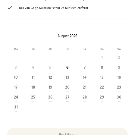
Das Van Gogh Museum ist nur 23 Minuten entfernt
August 2026
Mo
Di
Mi
Do
Fr
Sa
So
1
2
3
4
5
6
7
8
9
---
---
---
10
11
12
13
14
15
16
---
---
---
---
---
---
---
17
18
19
20
21
22
23
---
---
---
---
---
---
---
24
25
26
27
28
29
30
---
---
---
---
---
---
---
31
---
Bestätigen