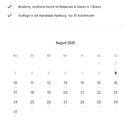
Moderne, nordische Küche im Restaurant & Snacks in 3 Bistros
Ausflüge in die Hansestadt Hamburg: nur 35 Autominuten
August 2026
Mo
Di
Mi
Do
Fr
Sa
So
1
2
3
4
5
6
7
8
9
10
11
12
13
14
15
16
---
---
---
---
---
---
---
17
18
19
20
21
22
23
---
---
---
---
---
---
---
24
25
26
27
28
29
30
---
---
---
---
---
---
---
31
---