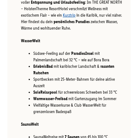
voller
Entspannung und Urlaubsfeeling
: Im THE GREAT NORTH
– HolstenTherme ResortHotel verschmilzt Wellness mit
exotischem Flair – wie ein
Kurztrip
in die Karibik, nur viel näher.
Hier findest du dein
persönliches Paradies
zwischen Wasser,
Wärme und wohltuender Ruhe.
WasserWelt
Südsee-Feeling auf der
ParadiesInsel
mit
Palmenlandschaft bei 32 °C – wie auf Bora Bora
ErlebnisBad
mit karibischer Landschaft &
rasanten
Rutschen
Sportbecken mit 25-Meter-Bahnen für deine aktive
Auszeit
SoleRelaxpool
für schwereloses Schweben bei 33 °C
Warmwasser-Freibad
mit Gartenzugang im Sommer
Vielfältige Wasserkurse & Club WasserWelt für
grenzenlosen Badespaß
SaunaWelt
SaunaWeltreise mit
7 Saunen
von 45 bis 100 °C