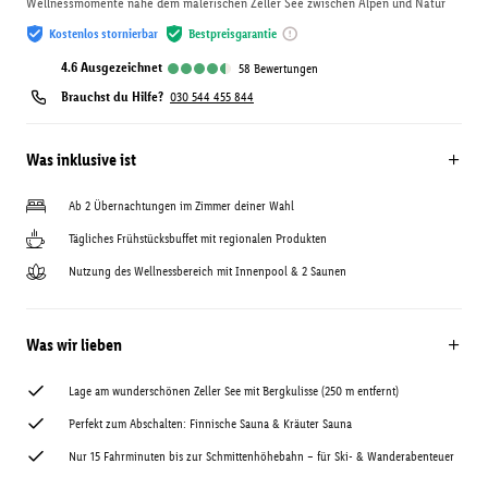
Wellnessmomente nahe dem malerischen Zeller See zwischen Alpen und Natur
Kostenlos stornierbar
Bestpreisgarantie
4.6
ausgezeichnet
58
Bewertungen
Brauchst du Hilfe?
030 544 455 844
Was inklusive ist
Ab 2 Übernachtungen im Zimmer deiner Wahl
Tägliches Frühstücksbuffet mit regionalen Produkten
Nutzung des Wellnessbereich mit Innenpool & 2 Saunen
Was wir lieben
Lage am wunderschönen Zeller See mit Bergkulisse (250 m entfernt)
Perfekt zum Abschalten: Finnische Sauna & Kräuter Sauna
Nur 15 Fahrminuten bis zur Schmittenhöhebahn – für Ski- & Wanderabenteuer