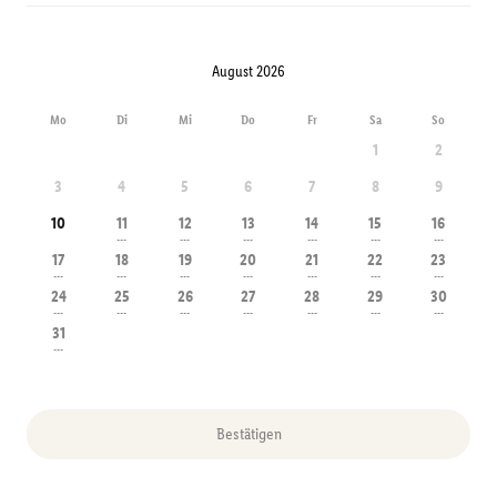
August 2026
Mo
Di
Mi
Do
Fr
Sa
So
1
2
3
4
5
6
7
8
9
10
11
12
13
14
15
16
---
---
---
---
---
---
17
18
19
20
21
22
23
---
---
---
---
---
---
---
24
25
26
27
28
29
30
---
---
---
---
---
---
---
31
---
Bestätigen