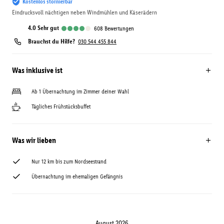
Kostenlos stornierbar
Eindrucksvoll nächtigen neben Windmühlen und Käserädern
4.0
sehr gut
608
Bewertungen
Brauchst du Hilfe?
030 544 455 844
Was inklusive ist
Ab 1 Übernachtung im Zimmer deiner Wahl
Tägliches Frühstücksbuffet
Was wir lieben
Nur 12 km bis zum Nordseestrand
Übernachtung im ehemaligen Gefängnis
August 2026