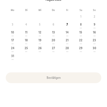
Mo
Di
Mi
Do
Fr
Sa
So
1
2
3
4
5
6
7
8
9
---
---
10
11
12
13
14
15
16
---
---
---
---
---
---
---
17
18
19
20
21
22
23
---
---
---
---
---
---
---
24
25
26
27
28
29
30
---
---
---
---
---
---
---
31
---
Bestätigen