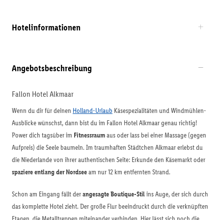
Hotelinformationen
Angebotsbeschreibung
Fallon Hotel Alkmaar
Wenn du dir für deinen
Holland-Urlaub
Käsespezialitäten und Windmühlen-
Ausblicke wünschst, dann bist du im Fallon Hotel Alkmaar genau richtig!
Power dich tagsüber im
Fitnessraum
aus oder lass bei einer Massage (gegen
Aufpreis) die Seele baumeln. Im traumhaften Städtchen Alkmaar erlebst du
die Niederlande von ihrer authentischen Seite: Erkunde den Käsemarkt oder
spaziere entlang der Nordsee
am nur 12 km entfernten Strand.
Schon am Eingang fällt der
angesagte Boutique-Stil
ins Auge, der sich durch
das komplette Hotel zieht. Der große Flur beeindruckt durch die verknüpften
Etagen, die Metalltreppen miteinander verbinden. Hier lässt sich noch die