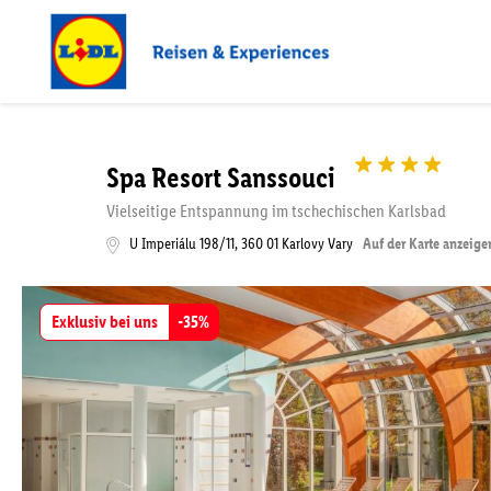
Spa Resort Sanssouci
Vielseitige Entspannung im tschechischen Karlsbad
U Imperiálu 198/11
,
360 01
Karlovy Vary
Auf der Karte anzeige
Exklusiv bei uns
-
35
%