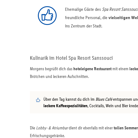
Ehemalige Gäste des
Spa Resort Sanssouci
freundliche Personal, die
vielseitigen W
ins Zentrum der Stadt.
Kulinarik im Hotel Spa Resort Sanssouci
Morgens begrüßt dich das
hoteleigene Restaurant
mit einem
lecke
Brötchen und leckeren Aufschnitten.
Über den Tag kannst du dich im
Blues Café
entspannen und
leckere Kaffeespezialitäten
, Cocktails, Wein und Bier krede
Die
Lobby- & Atriumbar
dient dir ebenfalls mit einer
tollen Sommert
Erfrischungsgetränke.