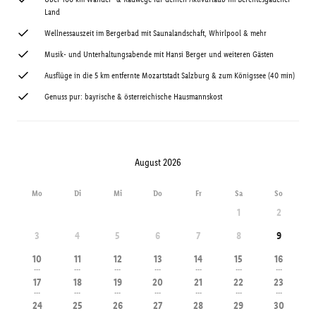
Land
Wellnessauszeit im Bergerbad mit Saunalandschaft, Whirlpool & mehr
Musik- und Unterhaltungsabende mit Hansi Berger und weiteren Gästen
Ausflüge in die 5 km entfernte Mozartstadt Salzburg & zum Königssee (40 min)
Genuss pur: bayrische & österreichische Hausmannskost
August 2026
Mo
Di
Mi
Do
Fr
Sa
So
1
2
3
4
5
6
7
8
9
10
11
12
13
14
15
16
---
---
---
---
---
---
---
17
18
19
20
21
22
23
---
---
---
---
---
---
---
24
25
26
27
28
29
30