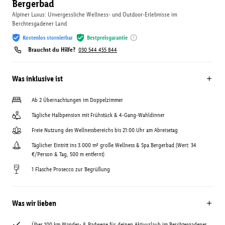
Bergerbad
Alpiner Luxus: Unvergessliche Wellness- und Outdoor-Erlebnisse im
Berchtesgadener Land
Kostenlos stornierbar
Bestpreisgarantie
Brauchst du Hilfe?
030 544 455 844
Was inklusive ist
Ab 2 Übernachtungen im Doppelzimmer
Tägliche Halbpension mit Frühstück & 4-Gang-Wahldinner
Freie Nutzung des Wellnessbereichs bis 21:00 Uhr am Abreisetag
Täglicher Eintritt ins 3.000 m² große Wellness & Spa Bergerbad (Wert: 34
€/Person & Tag, 500 m entfernt)
1 Flasche Prosecco zur Begrüßung
Was wir lieben
Über 100 km Wander- & Radwege für deinen Aktivurlaub im Berchtesgadener