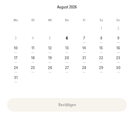
August 2026
Mo
Di
Mi
Do
Fr
Sa
So
1
2
3
4
5
6
7
8
9
---
---
---
10
11
12
13
14
15
16
---
---
---
---
---
---
---
17
18
19
20
21
22
23
---
---
---
---
---
---
---
24
25
26
27
28
29
30
---
---
---
---
---
---
---
31
---
Bestätigen