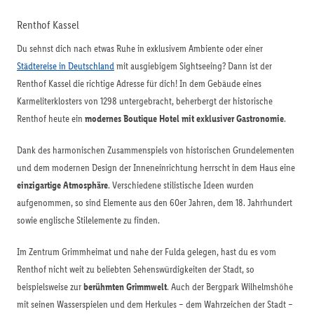
Renthof Kassel
Du sehnst dich nach etwas Ruhe in exklusivem Ambiente oder einer
Städtereise in Deutschland
mit ausgiebigem Sightseeing? Dann ist der
Renthof Kassel die richtige Adresse für dich! In dem Gebäude eines
Karmeliterklosters von 1298 untergebracht, beherbergt der historische
Renthof heute ein
modernes Boutique Hotel mit exklusiver Gastronomie
.
Dank des harmonischen Zusammenspiels von historischen Grundelementen
und dem modernen Design der Inneneinrichtung herrscht in dem Haus eine
einzigartige Atmosphäre
. Verschiedene stilistische Ideen wurden
aufgenommen, so sind Elemente aus den 60er Jahren, dem 18. Jahrhundert
sowie englische Stilelemente zu finden.
Im Zentrum Grimmheimat und nahe der Fulda gelegen, hast du es vom
Renthof nicht weit zu beliebten Sehenswürdigkeiten der Stadt, so
beispielsweise zur
berühmten Grimmwelt
. Auch der Bergpark Wilhelmshöhe
mit seinen Wasserspielen und dem Herkules – dem Wahrzeichen der Stadt –