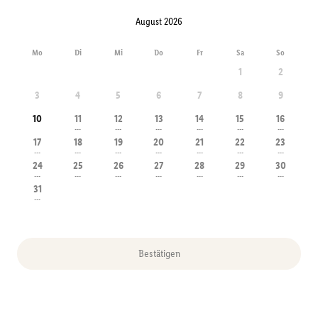
August 2026
Mo
Di
Mi
Do
Fr
Sa
So
1
2
3
4
5
6
7
8
9
10
11
12
13
14
15
16
---
---
---
---
---
---
17
18
19
20
21
22
23
---
---
---
---
---
---
---
24
25
26
27
28
29
30
---
---
---
---
---
---
---
31
---
Bestätigen