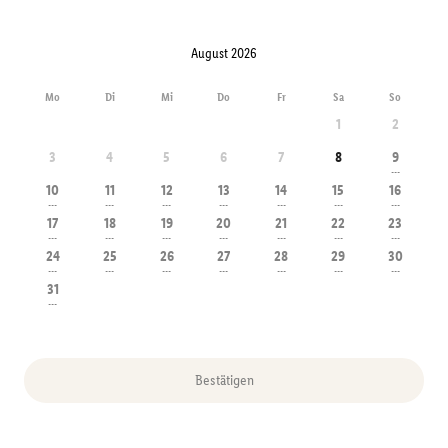
August 2026
Mo
Di
Mi
Do
Fr
Sa
So
1
2
3
4
5
6
7
8
9
---
10
11
12
13
14
15
16
---
---
---
---
---
---
---
17
18
19
20
21
22
23
---
---
---
---
---
---
---
24
25
26
27
28
29
30
---
---
---
---
---
---
---
31
---
Bestätigen