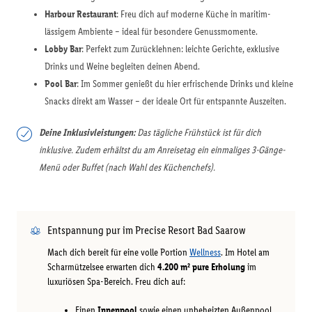
Harbour Restaurant
: Freu dich auf moderne Küche in maritim-
lässigem Ambiente – ideal für besondere Genussmomente.
Lobby Bar
: Perfekt zum Zurücklehnen: leichte Gerichte, exklusive
Drinks und Weine begleiten deinen Abend.
Pool Bar
: Im Sommer genießt du hier erfrischende Drinks und kleine
Snacks direkt am Wasser – der ideale Ort für entspannte Auszeiten.
Deine Inklusivleistungen:
Das tägliche Frühstück ist für dich
inklusive. Zudem erhältst du am Anreisetag ein einmaliges 3-Gänge-
Menü oder Buffet (nach Wahl des Küchenchefs).
Entspannung pur im Precise Resort Bad Saarow
Mach dich bereit für eine volle Portion
Wellness
. Im Hotel am
Scharmützelsee erwarten dich
4.200 m² pure Erholung
im
luxuriösen Spa-Bereich. Freu dich auf:
Einen
Innenpool
sowie einen unbeheizten Außenpool