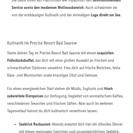
Die Gäste loben auf Plattformen wie Tripadvisor den
zuvorkommenden
Service sowie den modernen Wellnessbereich
. Auch schwärmen sie
von der erstklassigen Kulinarik und der einmaligen
Lage direkt am See
.
Kulinarik im Precise Resort Bad Saarow
Starte deinen Tag im Precise Resort Bad Saarow mit einem
exquisiten
Frühstücksbuffet
, das dich mit einer großen Auswahl an frischen und
schmackhaften Optionen verwöhnt. Freu dich auf frische Brötchen, feine
Käse- und Wurstsorten sowie knackiges Obst und Gemüse.
Für einen energiereichen Start stehen dir Müslis, Joghurts und
frisch
zubereitete Eierspeisen
zur Verfügung, begleitet von aromatischem Kaffee,
verschiedenen Teesorten und frischen Säften. Aber auch im weiteren
Tagesverlauf kannst du dich kulinarisch verwöhnen lassen:
Seeblick Restaurant
: Abends erwartet dich hier ein stilvolles Dinner
mit feinen regionalen Gerichten und unvergleichlichem Seeblick.