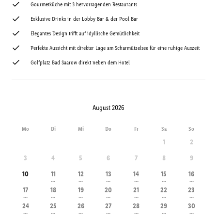
Gourmetküche mit 3 hervorragenden Restaurants
Exklusive Drinks in der Lobby Bar & der Pool Bar
Elegantes Design trifft auf idyllische Gemütlichkeit
Perfekte Aussicht mit direkter Lage am Scharmützelsee für eine ruhige Auszeit
Golfplatz Bad Saarow direkt neben dem Hotel
August 2026
Mo
Di
Mi
Do
Fr
Sa
So
1
2
3
4
5
6
7
8
9
10
11
12
13
14
15
16
---
---
---
---
---
---
17
18
19
20
21
22
23
---
---
---
---
---
---
---
24
25
26
27
28
29
30
---
---
---
---
---
---
---