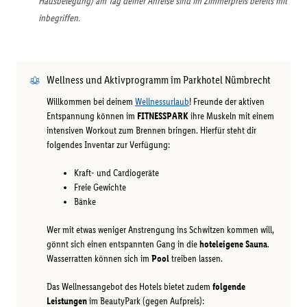
Hausbelegung) am Tag deiner Anreise sind im Zimmerpreis bereits mit
inbegriffen.
Wellness und Aktivprogramm im Parkhotel Nümbrecht
Willkommen bei deinem
Wellnessurlaub
! Freunde der aktiven
Entspannung können im
FITNESSPARK
ihre Muskeln mit einem
intensiven Workout zum Brennen bringen. Hierfür steht dir
folgendes Inventar zur Verfügung:
Kraft- und Cardiogeräte
Freie Gewichte
Bänke
Wer mit etwas weniger Anstrengung ins Schwitzen kommen will,
gönnt sich einen entspannten Gang in die
hoteleigene Sauna
.
Wasserratten können sich im
Pool
treiben lassen.
Das Wellnessangebot des Hotels bietet zudem
folgende
Leistungen
im BeautyPark (gegen Aufpreis):