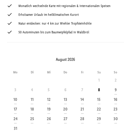
Monatlich wechselnde Karte mit regionalen & internationalen Speisen
Erholsamer Urlaub im heilklimatischen Kurort
Natur entdecken: nur 4 km zur Wiehler Tropfsteinhöhle
50 Autominuten bis zum Baumwipfelpfad in Waldbröl
August 2026
Mo
Di
Mi
Do
Fr
Sa
So
1
2
3
4
5
6
7
8
9
---
10
11
12
13
14
15
16
---
---
---
---
---
---
---
17
18
19
20
21
22
23
---
---
---
---
---
---
---
24
25
26
27
28
29
30
---
---
---
---
---
---
---
31