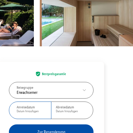
Bestpreisgarantie
Reisegruppe
Erwachsener
Anreisedatum
Abreisedatum
Datum hinzufügen
Datum hinzufügen
Zur Reservierung