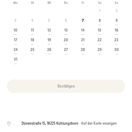
Mo
Di
Mi
Do
Fr
Sa
So
1
2
3
4
5
6
7
8
9
---
---
10
11
12
13
14
15
16
---
---
---
---
---
---
---
17
18
19
20
21
22
23
---
---
---
---
---
---
---
24
25
26
27
28
29
30
---
---
---
---
---
---
---
31
---
Bestätigen
Dünenstraße 15
,
18225
Kühlungsborn
Auf der Karte anzeigen