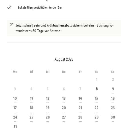
Lokale Bierspezialitäten in der Bar
Jetzt schnell sein und
Frühbucherrabatt
sichern bei einer Buchung von
mindestens 60 Tage vor Anreise.
August 2026
Mo
Di
Mi
Do
Fr
Sa
So
1
2
3
4
5
6
7
8
9
---
10
11
12
13
14
15
16
---
---
---
---
---
---
---
17
18
19
20
21
22
23
---
---
---
---
---
---
---
24
25
26
27
28
29
30
---
---
---
---
---
---
---
31