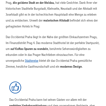
Prag,
die goldene Stadt an der Moldau
, hat viele Gesichter. Dank ihrer vier
historischen Stadtteile Burgstadt, Kleinseite, Neustadt und der Altstadt mit
Josefstadt gibt es in der tschechischen Hauptstadt eine Menge zu erleben
und zu entdecken. Unweit der
malerischen Altstadt
befindet sich eines der
gefragtesten Hotels in Prag:
Das Occidental Praha liegt in der Nähe der größten Einkaufszentren Prags,
im Finanzdistrikt Prag 4. Das moderne Stadthotel ist der perfekte Startpunkt,
um
auf Kafkas Spuren zu wandeln
, berühmte Sehenswürdigkeiten zu
erkunden oder in das Prager Nachtleben einzutauchen. Für eine
unvergessliche
Städtereise
bietet dir das Occidental Praha gemütliche
Zimmer, herzliche Gastfreundschaft und ein
modernes Design
.
Das Occidental Praha kann bei seinen Gästen vor allem mit der
perfekten Verkehrsanbindung
und dem angenehmen Ambiente, aber