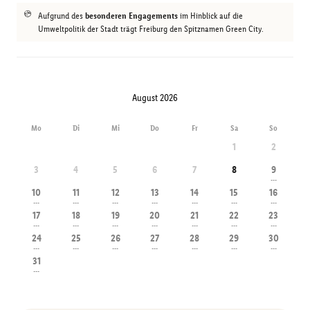
Aufgrund des
besonderen Engagements
im Hinblick auf die
Umweltpolitik der Stadt trägt Freiburg den Spitznamen Green City.
August 2026
Mo
Di
Mi
Do
Fr
Sa
So
1
2
3
4
5
6
7
8
9
---
10
11
12
13
14
15
16
---
---
---
---
---
---
---
17
18
19
20
21
22
23
---
---
---
---
---
---
---
24
25
26
27
28
29
30
---
---
---
---
---
---
---
31
---