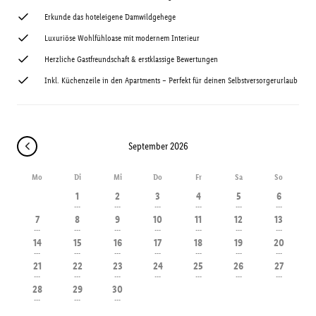
Erkunde das hoteleigene Damwildgehege
Luxuriöse Wohlfühloase mit modernem Interieur
Herzliche Gastfreundschaft & erstklassige Bewertungen
Inkl. Küchenzeile in den Apartments – Perfekt für deinen Selbstversorgerurlaub
September 2026
Mo
Di
Mi
Do
Fr
Sa
So
1
2
3
4
5
6
---
---
---
---
---
---
7
8
9
10
11
12
13
---
---
---
---
---
---
---
14
15
16
17
18
19
20
---
---
---
---
---
---
---
21
22
23
24
25
26
27
---
---
---
---
---
---
---
28
29
30
---
---
---