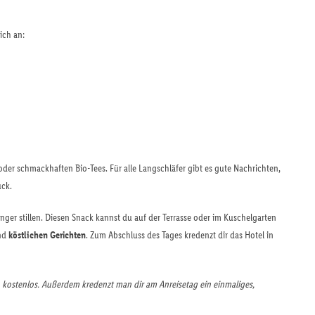
ich an:
der schmackhaften Bio-Tees. Für alle Langschläfer gibt es gute Nachrichten,
ück.
unger stillen. Diesen Snack kannst du auf der Terrasse oder im Kuschelgarten
und
köstlichen Gerichten
. Zum Abschluss des Tages kredenzt dir das Hotel in
h kostenlos. Außerdem kredenzt man dir am Anreisetag ein einmaliges,