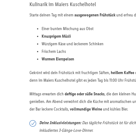
Kulinarik im Maiers Kuschelhotel
Starte deinen Tag mit einem
ausgewogenen Frühstück
und erfreu d
Einer bunten Mischung aus Obst
Knusprigem Müsli
Würzigem Käse und leckerem Schinken
Frischem Lachs
Warmen Eierspeisen
Gekrönt wird dein Frühstück mit fruchtigen Säften,
heißem Kaffee
o
denn im Maiers Kuschelhotel gibt es jeden Tag bis 11:00 Uhr Frühst
Mittags erwarten dich
deftige oder süße Snacks
, die den kleinen H
genießen. Am Abend verwöhnt dich die Küche mit aromatischen 
der Bar leckere Cocktails,
vollmundige Weine
und kühles Bier.
Deine Inklusivleistungen:
Das tägliche Frühstück ist für dic
inkludiertes 3-Gänge-Love-Dinner.