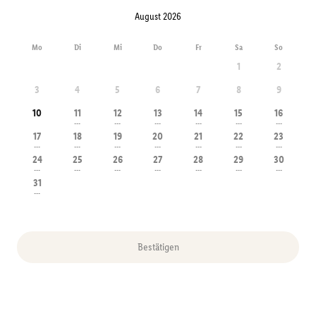
August 2026
Mo
Di
Mi
Do
Fr
Sa
So
1
2
3
4
5
6
7
8
9
10
11
12
13
14
15
16
---
---
---
---
---
---
17
18
19
20
21
22
23
---
---
---
---
---
---
---
24
25
26
27
28
29
30
---
---
---
---
---
---
---
31
---
Bestätigen