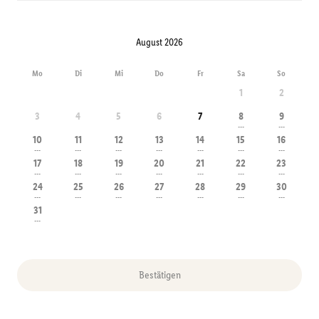
August 2026
Mo
Di
Mi
Do
Fr
Sa
So
1
2
3
4
5
6
7
8
9
---
---
10
11
12
13
14
15
16
---
---
---
---
---
---
---
17
18
19
20
21
22
23
---
---
---
---
---
---
---
24
25
26
27
28
29
30
---
---
---
---
---
---
---
31
---
Bestätigen