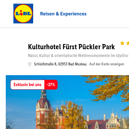
Kulturhotel Fürst Pückler Park
Natur, Kultur & orientalische Wellnessmomente im idylli
Schloßstraße 8
,
02953
Bad Muskau
Auf der Karte anzeigen
Exklusiv bei uns
-
27
%