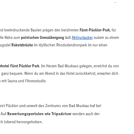
 und beeindruckende Bauten prägen den berühmten
Fürst-Pückler-Park
, für
 Die Nähe zum
polnischen Grenzübergang
lädt
Aktivurlauber
zudem zu einem
lugsziel
Rakotzbrücke
im idyllischen Rhododendronpark ist nur einen
rhotel Fürst Pückler Park
. Im Herzen Bad Muskaus gelegen, erreichst du von
on ganz bequem. Wenn du am Abend in das Hotel zurückkehrst, erwarten dich
h
mit Sauna und Fitnessstudio.
rst Pückler und unweit des Zentrums von Bad Muskau traf bei
. Auf
Bewertungsportalen wie Tripadvisor
werden auch der
ich lobend hervorgehoben.