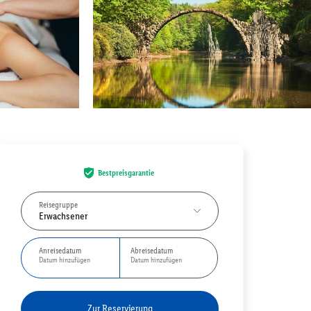
Bestpreisgarantie
Reisegruppe
Erwachsener
Anreisedatum
Abreisedatum
Datum hinzufügen
Datum hinzufügen
Zur Reservierung