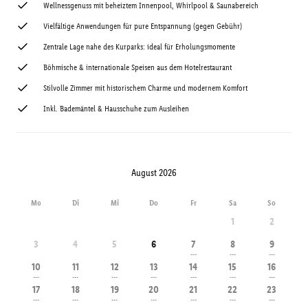
Wellnessgenuss mit beheiztem Innenpool, Whirlpool & Saunabereich
Vielfältige Anwendungen für pure Entspannung (gegen Gebühr)
Zentrale Lage nahe des Kurparks: ideal für Erholungsmomente
Böhmische & internationale Speisen aus dem Hotelrestaurant
Stilvolle Zimmer mit historischem Charme und modernem Komfort
Inkl. Bademäntel & Hausschuhe zum Ausleihen
August 2026
Mo
Di
Mi
Do
Fr
Sa
So
1
2
3
4
5
6
7
8
9
---
---
---
10
11
12
13
14
15
16
---
---
---
---
---
---
---
17
18
19
20
21
22
23
---
---
---
---
---
---
---