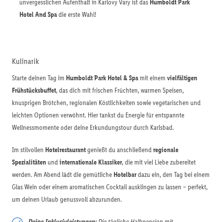
unvergesslichen Aufenthalt in Karlovy Vary ist das
Humboldt Park
Hotel And Spa
die erste Wahl!
Kulinarik
Starte deinen Tag im
Humboldt Park Hotel & Spa
mit einem
vielfältigen
Frühstücksbuffet
, das dich mit frischen Früchten, warmen Speisen,
knusprigen Brötchen, regionalen Köstlichkeiten sowie vegetarischen und
leichten Optionen verwöhnt. Hier tankst du Energie für entspannte
Wellnessmomente oder deine Erkundungstour durch Karlsbad.
Im stilvollen
Hotelrestaurant
genießt du anschließend
regionale
Spezialitäten
und
internationale Klassiker
, die mit viel Liebe zubereitet
werden. Am Abend lädt die gemütliche
Hotelbar
dazu ein, den Tag bei einem
Glas Wein oder einem aromatischen Cocktail ausklingen zu lassen – perfekt,
um deinen Urlaub genussvoll abzurunden.
Deine Inklusivleistungen:
Die tägliche Halbpension mit