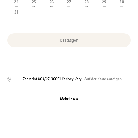
24
25
26
27
28
29
30
---
---
---
---
---
---
---
31
---
Bestätigen
Zahradní 803/27
,
36001
Karlovy Vary
Auf der Karte anzeigen
Mehr lesen