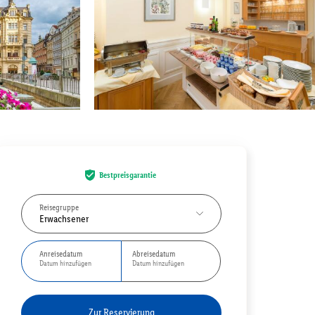
Bestpreisgarantie
Reisegruppe
Erwachsener
Anreisedatum
Abreisedatum
Datum hinzufügen
Datum hinzufügen
Zur Reservierung