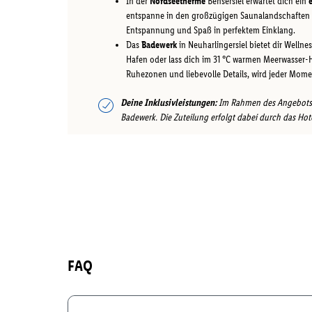
In der
Nordseetherme
Bensersiel erwartet dich ein
entspanne in den großzügigen Saunalandschaften o
Entspannung und Spaß in perfektem Einklang.
Das
Badewerk
in Neuharlingersiel bietet dir Welln
Hafen oder lass dich im 31 °C warmen Meerwasser-
Ruhezonen und liebevolle Details, wird jeder Mome
Deine Inklusivleistungen:
Im Rahmen des Angebots e
Badewerk. Die Zuteilung erfolgt dabei durch das Hot
FAQ