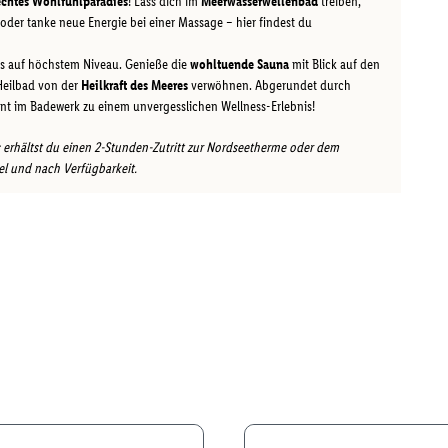
echtes Wohlfühlparadies
! Lass dich im
Meerwasserwellenbad
treiben,
der tanke neue Energie bei einer Massage – hier findest du
ess auf höchstem Niveau. Genieße die
wohltuende Sauna
mit Blick auf den
Heilbad von der
Heilkraft des Meeres
verwöhnen. Abgerundet durch
nt im Badewerk zu einem unvergesslichen Wellness-Erlebnis!
rhältst du einen 2-Stunden-Zutritt zur Nordseetherme oder dem
el und nach Verfügbarkeit.