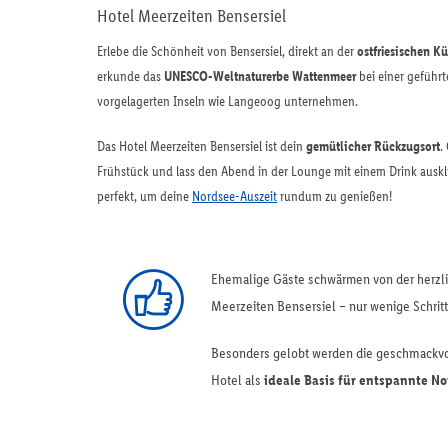
Hotel Meerzeiten Bensersiel
Erlebe die Schönheit von Bensersiel, direkt an der
ostfriesischen Kü
erkunde das
UNESCO-Weltnaturerbe Wattenmeer
bei einer geführ
vorgelagerten Inseln wie Langeoog unternehmen.
Das Hotel Meerzeiten Bensersiel ist dein
gemütlicher Rückzugsort
.
Frühstück und lass den Abend in der Lounge mit einem Drink auskli
perfekt, um deine
Nordsee-Auszeit
rundum zu genießen!
Ehemalige Gäste schwärmen von der herzl
Meerzeiten Bensersiel – nur wenige Schritt
Besonders gelobt werden die geschmackvol
Hotel als
ideale Basis für entspannte N