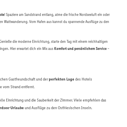
ste
! Spaziere am Sandstrand entlang, atme die frische Nordseeluft ein oder
ten Wattwanderung. Vom Hafen aus kannst du spannende Ausflüge zu den
 Genieße die moderne Einrichtung, starte den Tag mit einem reichhaltigen
ngen. Hier erwartet dich ein Mix aus
Komfort und persönlichem Service
–
ichen Gastfreundschaft und der
perfekten Lage
des Hotels
e vom Strand entfernt.
le Einrichtung und die Sauberkeit der Zimmer. Viele empfehlen das
ordsee-Urlaube
und Ausflüge zu den Ostfriesischen Inseln.