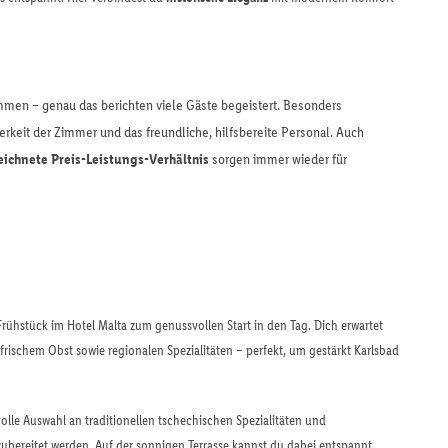
mmen – genau das berichten viele Gäste begeistert. Besonders
berkeit der Zimmer und das freundliche, hilfsbereite Personal. Auch
ichnete Preis-Leistungs-Verhältnis
sorgen immer wieder für
ühstück im Hotel Malta zum genussvollen Start in den Tag. Dich erwartet
rischem Obst sowie regionalen Spezialitäten – perfekt, um gestärkt Karlsbad
olle Auswahl an traditionellen tschechischen Spezialitäten und
 zubereitet werden. Auf der sonnigen Terrasse kannst du dabei entspannt