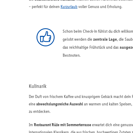
– perfekt für deinen
Kurzurlaub
voller Genuss und Erholung.
Schon beim Check-in fühlst du dich willko
gelobt werden die
zentrale Lage
, die Sau
das reichhaltige Frühstück und das
ausgeze
Bestnoten.
Kulinarik
Der Duft von frischem Kaffee und knusprigem Gebäck macht dein Fr
eine
abwechslungsreiche Auswahl
an warmen und kalten Speisen, f
zu entdecken.
Im
Restaurant Růže mit Sommerterrasse
erwartet dich eine genussv
internationalen Klassikern, die aus frischen, hochwertigen Zutaten