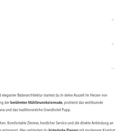
 eleganter Bäderarchitektur startest du in deine Auszeit im Herzen von
ang der
berühmten Mühlbrunnkolonnade
, probierst das wohltuende
ana und das traditionsreiche Grandhotel Pupp.
ehen. Komfortable Zimmer, herzlicher Service und die direkte Anbindung an
 entspannt. Hier verbindest du
historische Eleganz
mit modernem Komfort