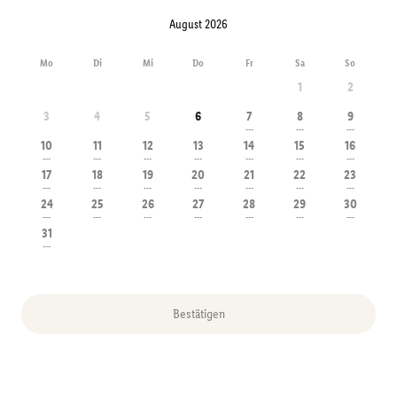
August 2026
Mo
Di
Mi
Do
Fr
Sa
So
1
2
3
4
5
6
7
8
9
---
---
---
10
11
12
13
14
15
16
---
---
---
---
---
---
---
17
18
19
20
21
22
23
---
---
---
---
---
---
---
24
25
26
27
28
29
30
---
---
---
---
---
---
---
31
---
Bestätigen