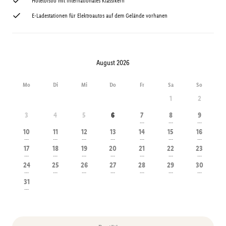
Hotelbistro mit internationales Klassikern
E-Ladestationen für Elektroautos auf dem Gelände vorhanen
August 2026
Mo
Di
Mi
Do
Fr
Sa
So
1
2
3
4
5
6
7
8
9
---
---
---
10
11
12
13
14
15
16
---
---
---
---
---
---
---
17
18
19
20
21
22
23
---
---
---
---
---
---
---
24
25
26
27
28
29
30
---
---
---
---
---
---
---
31
---