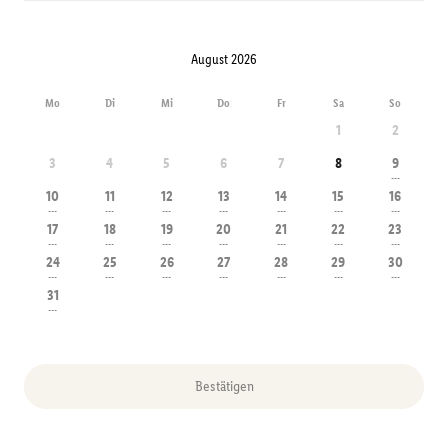
August 2026
Mo
Di
Mi
Do
Fr
Sa
So
1
2
3
4
5
6
7
8
9
---
10
11
12
13
14
15
16
---
---
---
---
---
---
---
17
18
19
20
21
22
23
---
---
---
---
---
---
---
24
25
26
27
28
29
30
---
---
---
---
---
---
---
31
---
Bestätigen