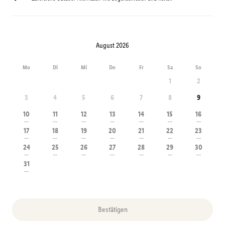
August 2026
Mo
Di
Mi
Do
Fr
Sa
So
1
2
3
4
5
6
7
8
9
10
11
12
13
14
15
16
---
---
---
---
---
---
---
17
18
19
20
21
22
23
---
---
---
---
---
---
---
24
25
26
27
28
29
30
---
---
---
---
---
---
---
31
---
Bestätigen