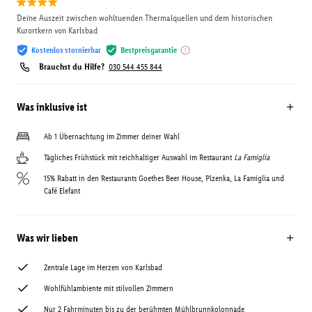
Deine Auszeit zwischen wohltuenden Thermalquellen und dem historischen
Kurortkern von Karlsbad
Kostenlos stornierbar
Bestpreisgarantie
Brauchst du Hilfe?
030 544 455 844
Was inklusive ist
Ab 1 Übernachtung im Zimmer deiner Wahl
Tägliches Frühstück mit reichhaltiger Auswahl im Restaurant
La Famiglia
15% Rabatt in den Restaurants Goethes Beer House, Plzenka, La Famiglia und
Café Elefant
Was wir lieben
Zentrale Lage im Herzen von Karlsbad
Wohlfühlambiente mit stilvollen Zimmern
Nur 2 Fahrminuten bis zu der berühmten Mühlbrunnkolonnade