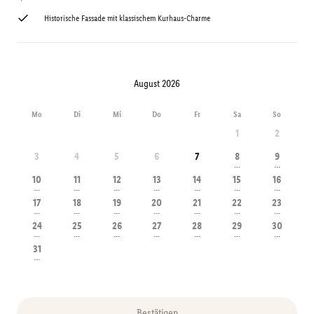
Historische Fassade mit klassischem Kurhaus-Charme
August 2026
Mo
Di
Mi
Do
Fr
Sa
So
1
2
3
4
5
6
7
8
9
---
---
10
11
12
13
14
15
16
---
---
---
---
---
---
---
17
18
19
20
21
22
23
---
---
---
---
---
---
---
24
25
26
27
28
29
30
---
---
---
---
---
---
---
31
---
Bestätigen