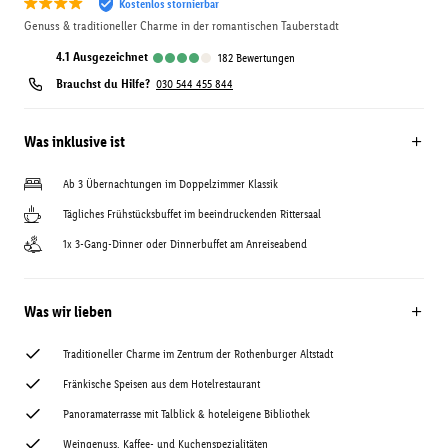
Kostenlos stornierbar
Genuss & traditioneller Charme in der romantischen Tauberstadt
4.1
ausgezeichnet
182
Bewertungen
Brauchst du Hilfe?
030 544 455 844
Was inklusive ist
Ab 3 Übernachtungen im Doppelzimmer Klassik
Tägliches Frühstücksbuffet im beeindruckenden Rittersaal
1x 3-Gang-Dinner oder Dinnerbuffet am Anreiseabend
Was wir lieben
Traditioneller Charme im Zentrum der Rothenburger Altstadt
Fränkische Speisen aus dem Hotelrestaurant
Panoramaterrasse mit Talblick & hoteleigene Bibliothek
Weingenuss, Kaffee- und Kuchenspezialitäten