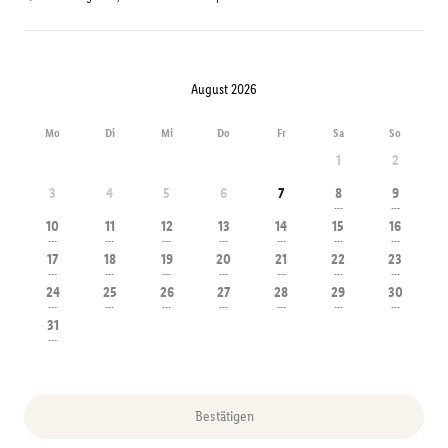
August 2026
Mo
Di
Mi
Do
Fr
Sa
So
1
2
3
4
5
6
7
8
9
---
---
10
11
12
13
14
15
16
---
---
---
---
---
---
---
17
18
19
20
21
22
23
---
---
---
---
---
---
---
24
25
26
27
28
29
30
---
---
---
---
---
---
---
31
---
Bestätigen