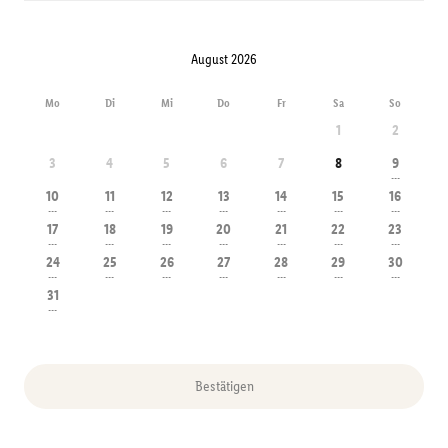
August 2026
Mo
Di
Mi
Do
Fr
Sa
So
1
2
3
4
5
6
7
8
9
---
10
11
12
13
14
15
16
---
---
---
---
---
---
---
17
18
19
20
21
22
23
---
---
---
---
---
---
---
24
25
26
27
28
29
30
---
---
---
---
---
---
---
31
---
Bestätigen