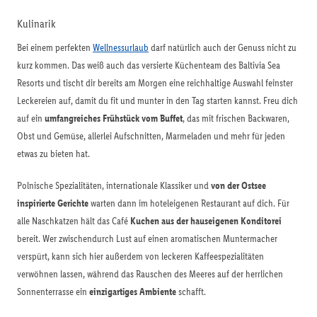
Kulinarik
Bei einem perfekten
Wellnessurlaub
darf natürlich auch der Genuss nicht zu
kurz kommen. Das weiß auch das versierte Küchenteam des Baltivia Sea
Resorts und tischt dir bereits am Morgen eine reichhaltige Auswahl feinster
Leckereien auf, damit du fit und munter in den Tag starten kannst. Freu dich
auf ein
umfangreiches Frühstück vom Buffet
, das mit frischen Backwaren,
Obst und Gemüse, allerlei Aufschnitten, Marmeladen und mehr für jeden
etwas zu bieten hat.
Polnische Spezialitäten, internationale Klassiker und
von der Ostsee
inspirierte Gerichte
warten dann im hoteleigenen Restaurant auf dich. Für
alle Naschkatzen hält das Café
Kuchen aus der hauseigenen Konditorei
bereit. Wer zwischendurch Lust auf einen aromatischen Muntermacher
verspürt, kann sich hier außerdem von leckeren Kaffeespezialitäten
verwöhnen lassen, während das Rauschen des Meeres auf der herrlichen
Sonnenterrasse ein
einzigartiges Ambiente
schafft.