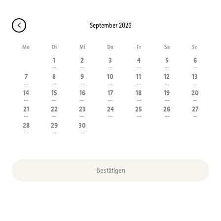
September 2026
Mo
Di
Mi
Do
Fr
Sa
So
1
2
3
4
5
6
---
---
---
---
---
---
7
8
9
10
11
12
13
---
---
---
---
---
---
---
14
15
16
17
18
19
20
---
---
---
---
---
---
---
21
22
23
24
25
26
27
---
---
---
---
---
---
---
28
29
30
---
---
---
Bestätigen