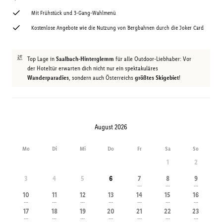
Mit Frühstück und 3-Gang-Wahlmenü
Kostenlose Angebote wie die Nutzung von Bergbahnen durch die Joker Card
Top Lage in
Saalbach-Hinterglemm
für alle Outdoor-Liebhaber: Vor
der Hoteltür erwarten dich nicht nur ein spektakuläres
Wanderparadies
, sondern auch Österreichs
größtes Skigebiet
!
August 2026
Mo
Di
Mi
Do
Fr
Sa
So
1
2
3
4
5
6
7
8
9
---
---
---
10
11
12
13
14
15
16
---
---
---
---
---
---
---
17
18
19
20
21
22
23
---
---
---
---
---
---
---