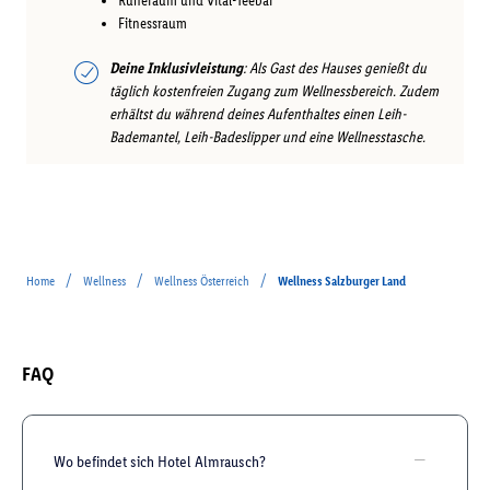
Ruheraum und Vital-Teebar
Fitnessraum
Deine Inklusivleistung
: Als Gast des Hauses genießt du
täglich kostenfreien Zugang zum Wellnessbereich. Zudem
erhältst du während deines Aufenthaltes einen Leih-
Bademantel, Leih-Badeslipper und eine Wellnesstasche.
/
/
/
Home
Wellness
Wellness Österreich
Wellness Salzburger Land
FAQ
Wo befindet sich Hotel Almrausch?