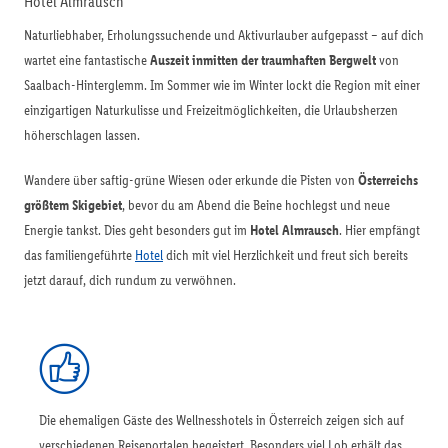
Hotel Almrausch
Naturliebhaber, Erholungssuchende und Aktivurlauber aufgepasst – auf dich
wartet eine fantastische
Auszeit inmitten der traumhaften Bergwelt
von
Saalbach-Hinterglemm. Im Sommer wie im Winter lockt die Region mit einer
einzigartigen Naturkulisse und Freizeitmöglichkeiten, die Urlaubsherzen
höherschlagen lassen.
Wandere über saftig-grüne Wiesen oder erkunde die Pisten von
Österreichs
größtem Skigebiet
, bevor du am Abend die Beine hochlegst und neue
Energie tankst. Dies geht besonders gut im
Hotel Almrausch
. Hier empfängt
das familiengeführte
Hotel
dich mit viel Herzlichkeit und freut sich bereits
jetzt darauf, dich rundum zu verwöhnen.
Die ehemaligen Gäste des Wellnesshotels in Österreich zeigen sich auf
verschiedenen Reiseportalen begeistert. Besonders viel Lob erhält das