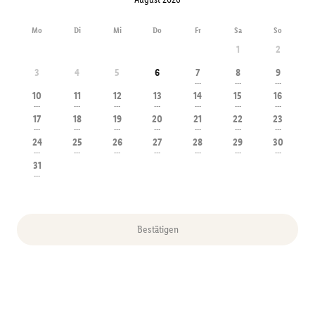
Mo
Di
Mi
Do
Fr
Sa
So
1
2
3
4
5
6
7
8
9
---
---
---
10
11
12
13
14
15
16
---
---
---
---
---
---
---
17
18
19
20
21
22
23
---
---
---
---
---
---
---
24
25
26
27
28
29
30
---
---
---
---
---
---
---
31
---
Bestätigen