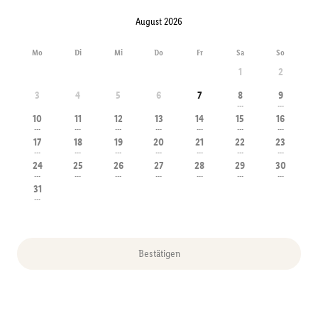
August 2026
Mo
Di
Mi
Do
Fr
Sa
So
1
2
3
4
5
6
7
8
9
---
---
10
11
12
13
14
15
16
---
---
---
---
---
---
---
17
18
19
20
21
22
23
---
---
---
---
---
---
---
24
25
26
27
28
29
30
---
---
---
---
---
---
---
31
---
Bestätigen