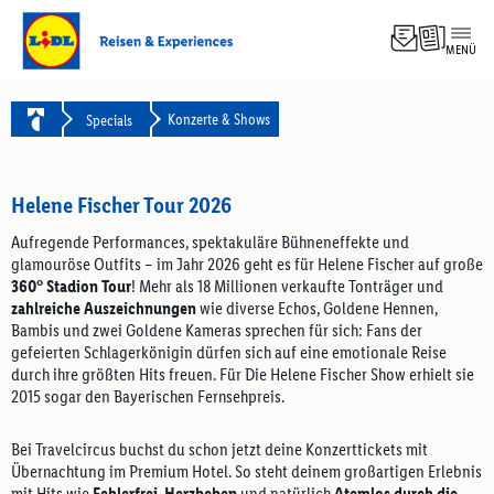
MENÜ
Top-
Angebo
Experi
Konzerte & Shows
Specials
Hotel
Pausch
Kreuzf
Helene Fischer Tour 2026
Rundre
Famili
Aufregende Performances, spektakuläre Bühneneffekte und
glamouröse Outfits – im Jahr 2026 geht es für Helene Fischer auf große
360° Stadion Tour
! Mehr als 18 Millionen verkaufte Tonträger und
zahlreiche Auszeichnungen
wie diverse Echos, Goldene Hennen,
Bambis und zwei Goldene Kameras sprechen für sich: Fans der
gefeierten Schlagerkönigin dürfen sich auf eine emotionale Reise
durch ihre größten Hits freuen. Für Die Helene Fischer Show erhielt sie
2015 sogar den Bayerischen Fernsehpreis.
Bei Travelcircus buchst du schon jetzt deine Konzerttickets mit
Übernachtung im Premium Hotel. So steht deinem großartigen Erlebnis
mit Hits wie
Fehlerfrei
,
Herzbeben
und natürlich
Atemlos durch die