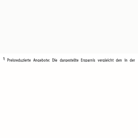
1)
Preisreduzierte Angebote: Die dargestellte Ersparnis vergleicht den in der
aktuellen Aktion beworbenen Preis mit dem Standardpreis des Produktes in den
letzten 30 Tagen vor Aktionsbeginn.
Kontakt
FAQ
Newsletter