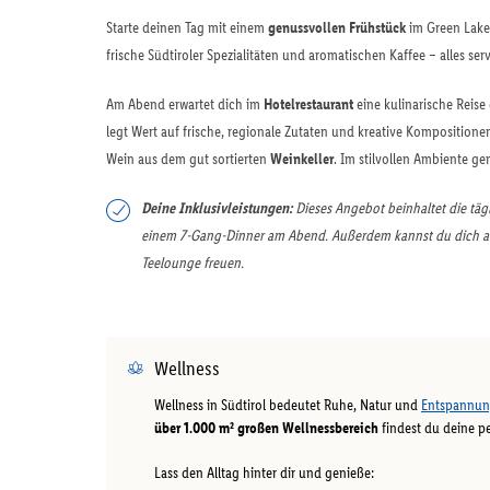
Starte deinen Tag mit einem
genussvollen Frühstück
im Green Lake
frische Südtiroler Spezialitäten und aromatischen Kaffee – alles serv
Am Abend erwartet dich im
Hotelrestaurant
eine kulinarische Reise
legt Wert auf frische, regionale Zutaten und kreative Kompositionen
Wein aus dem gut sortierten
Weinkeller
. Im stilvollen Ambiente g
Deine Inklusivleistungen:
Dieses Angebot beinhaltet die t
einem 7-Gang-Dinner am Abend. Außerdem kannst du dich a
Teelounge freuen.
Wellness
Wellness in Südtirol bedeutet Ruhe, Natur und
Entspannu
über 1.000 m² großen Wellnessbereich
findest du deine p
Lass den Alltag hinter dir und genieße: