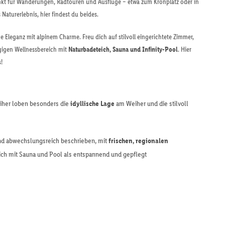
unkt für Wanderungen, Radtouren und Ausflüge – etwa zum Kronplatz oder in
Naturerlebnis, hier findest du beides.
Eleganz mit alpinem Charme. Freu dich auf stilvoll eingerichtete Zimmer,
gigen Wellnessbereich mit
Naturbadeteich, Sauna und Infinity-Pool
. Hier
!
iher loben besonders die
idyllische Lage
am Weiher und die stilvoll
 und abwechslungsreich beschrieben, mit
frischen, regionalen
ich mit Sauna und Pool als entspannend und gepflegt