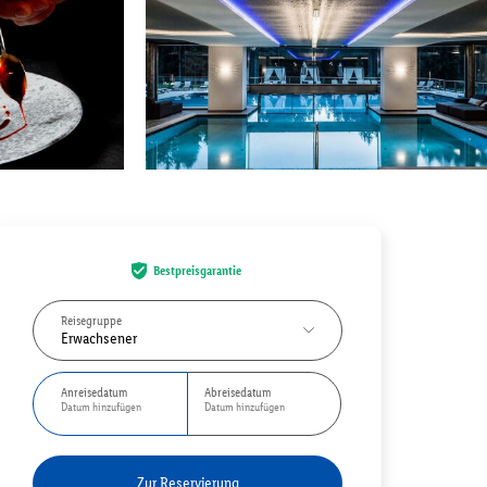
Bestpreisgarantie
Reisegruppe
Erwachsener
Anreisedatum
Abreisedatum
Datum hinzufügen
Datum hinzufügen
Zur Reservierung