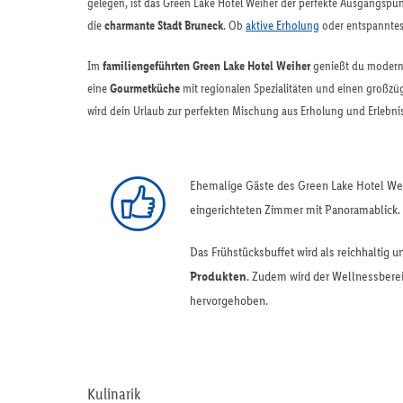
gelegen, ist das Green Lake Hotel Weiher der perfekte Ausgangsp
die
charmante Stadt Bruneck
. Ob
aktive Erholung
oder entspanntes 
Im
familiengeführten Green Lake Hotel Weiher
genießt du moderne 
eine
Gourmetküche
mit regionalen Spezialitäten und einen großzü
wird dein Urlaub zur perfekten Mischung aus Erholung und Erlebnis
Ehemalige Gäste des Green Lake Hotel We
eingerichteten Zimmer mit Panoramablick.
Das Frühstücksbuffet wird als reichhaltig
Produkten
. Zudem wird der Wellnessbere
hervorgehoben.
Kulinarik