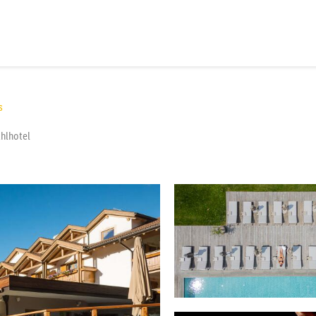
s
hlhotel